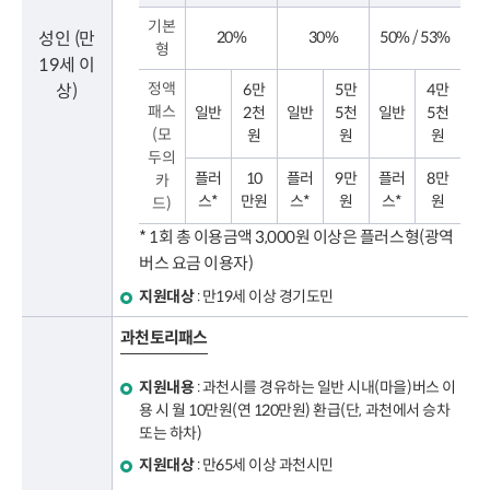
기본
성인 (만
20%
30%
50% / 53%
형
19세 이
정액
상)
6만
5만
4만
패스
일반
2천
일반
5천
일반
5천
(모
원
원
원
두의
플러
10
플러
9만
플러
8만
카
스*
만원
스*
원
스*
원
드)
* 1회 총 이용금액 3,000원 이상은 플러스형(광역
버스 요금 이용자)
지원대상
: 만19세 이상 경기도민
과천토리패스
지원내용
: 과천시를 경유하는 일반 시내(마을)버스 이
용 시 월 10만원(연 120만원) 환급(단, 과천에서 승차
또는 하차)
지원대상
: 만65세 이상 과천시민