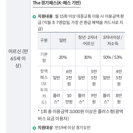
The 경기패스(K-패스 기반)
지원내용
: 월 15회 이상 대중교통 이용 시 이용금액 환
급 (익월 초 7영업일, 가장 큰 환급 혜택을 카드사로 지
급)
청년·2자녀
3자녀이상 /
구분
일반
·어르신
저소득
어르신 (만
기본
20%
30%
50% / 53%
65세 이
형
상)
정액
6만
5만
4만
패스
일반
2천
일반
5천
일반
5천
(모
원
원
원
두의
플러
10
플러
9만
플러
8만
카
스*
만원
스*
원
스*
원
드)
* 1회 총 이용금액 3,000원 이상은 플러스형(광역
버스 요금 이용자)
지원대상
: 만19세 이상 경기도민