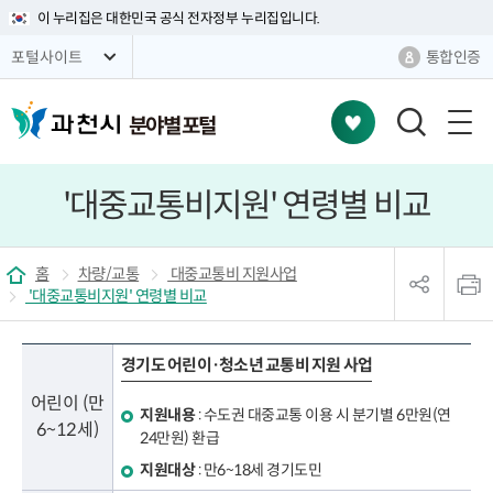
이 누리집은 대한민국 공식 전자정부 누리집입니다.
통합인증
포털사이트
분야별 포털
검
색
창
'대중교통비지원' 연령별 비교
열
기
sns
본
공
문
홈
차량/교통
대중교통비 지원사업
유
인
'대중교통비지원' 연령별 비교
리
쇄
스
트
열
경기도 어린이·청소년 교통비 지원 사업
기
어린이 (만
지원내용
: 수도권 대중교통 이용 시 분기별 6만원(연
6~12세)
24만원) 환급
지원대상
: 만6~18세 경기도민