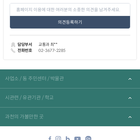
페
이
지
만
족
도
평
가
담당부서
교통과 최**
입
력
전화번호
02-3677-2285
관
련
사업소 / 동 주민센터 / 박물관
기
관
바
로
시관련 / 유관기관 / 학교
가
기
과천의 가볼만한 곳