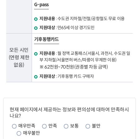
G-pass
지원내용
: 수도권 지하철/전철/공항철도 무료 이용
지원대상
: 만65세 이상 경기도민
기후동행카드
모든 시민
지원내용
: 월 정액 교통패스(서울시, 과천시, 수도권 일
(연령 제한
부 지하철/서울면허 버스/따릉이 무제한 이용)
없음)
※ 62천원~70천원(권종별 차등 금액)
지원대상
: 기후동행 카드 구매자
페
이
현재 페이지에서 제공하는 정보와 편의성에 대하여 만족하시
지
나요?
만
족
매우만족
만족
보통
불만
도
매우불만