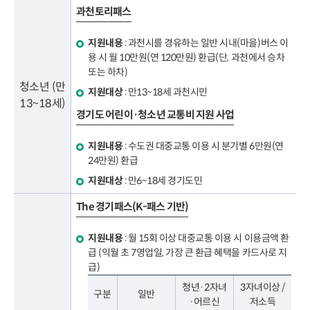
과천토리패스
지원내용
: 과천시를 경유하는 일반 시내(마을)버스 이
용 시 월 10만원(연 120만원) 환급(단, 과천에서 승차
또는 하차)
청소년 (만
지원대상
: 만13~18세 과천시민
13~18세)
경기도 어린이·청소년 교통비 지원 사업
지원내용
: 수도권 대중교통 이용 시 분기별 6만원(연
24만원) 환급
지원대상
: 만6~18세 경기도민
The 경기패스(K-패스 기반)
지원내용
: 월 15회 이상 대중교통 이용 시 이용금액 환
급 (익월 초 7영업일, 가장 큰 환급 혜택을 카드사로 지
급)
청년·2자녀
3자녀이상 /
구분
일반
·어르신
저소득