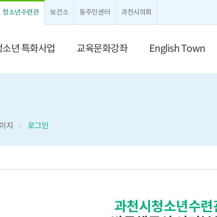
크게보기
작게보기
청소년수련관
보건소
동주민센터
과천시의회
청소년 특화사업
교육문화강좌
English Town
이지
로그인
과천시청소년수련