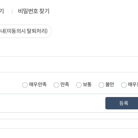
기
비밀번호 찾기
안내(미동의시 탈퇴처리)
매우만족
만족
보통
불만
매우