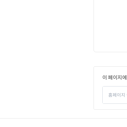
페
이
이 페이지에
지
만
페
족
이
도
지
만
족
도
평
가
관
입
련