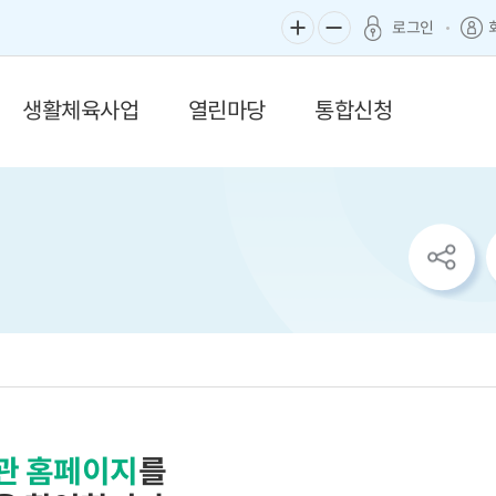
로그인
생활체육사업
열린마당
통합신청
sns
공
유
리
스
트
열
기
관 홈페이지
를