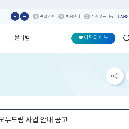
통합인증
이용안내
자주찾는 메뉴
LANG
분야별
나만의 메뉴
sns
공
유
리
스
트
열
기
 모두드림 사업 안내 공고