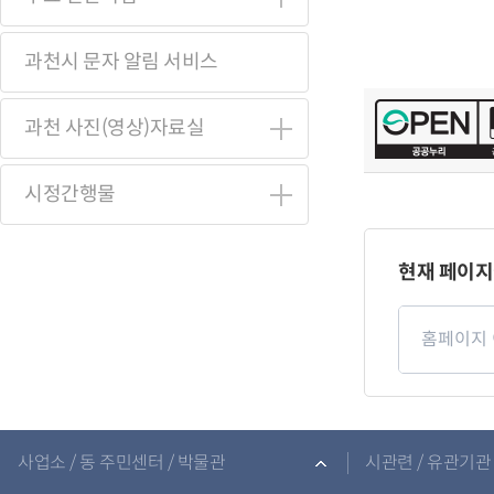
과천시 문자 알림 서비스
과천 사진(영상)자료실
시정간행물
페
이
현재 페이지
지
만
페
족
이
도
지
만
족
도
평
관
가
련
입
사업소 / 동 주민센터 / 박물관
시관련 / 유관기관 
기
력
관