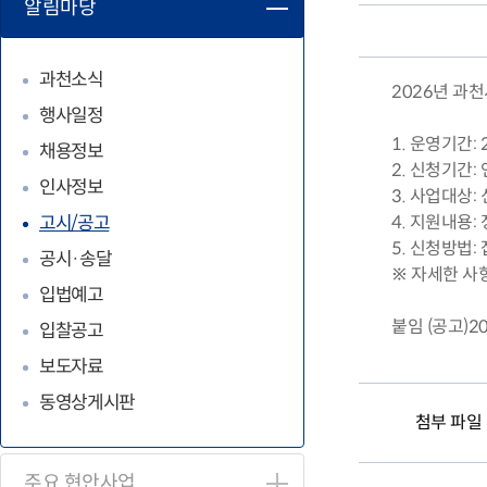
알림마당
공
고
과천소식
상
2026년 과
행사일정
세
1. 운영기간: 20
채용정보
보
2. 신청기간:
인사정보
3. 사업대상:
기
4. 지원내용:
고시/공고
5. 신청방법: 
공시·송달
※ 자세한 사
입법예고
붙임 (공고)2
입찰공고
보도자료
동영상게시판
첨부 파일
주요 현안사업