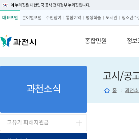
이 누리집은 대한민국 공식 전자정부 누리집입니다.
글자 
대표포털
분야별포털
주민참여
통합예약
평생학습
도서관
청소년수
메뉴 구성
종합민원
정보
고시/공
과천소식
홈
과천소
고
고유가 피해지원금
시/