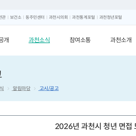
크게보기
글자 작게보기
련관
보건소
동주민센터
과천시의회
과천통계포털
과천청년포털
공개
과천소식
참여소통
과천소개
고
식
알림마당
고시/공고
2026년 과천시 청년 면접