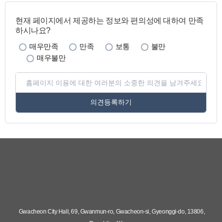
페
이
현재 페이지에서 제공하는 정보와 편의성에 대하여 만족
지
하시나요?
만
족
도
매우만족
만족
보통
불만
매우불만
페
이
지
만
족
도
평
가
입
력
관
련
기
관
바
로
Gwacheon City Hall, 69, Gwanmun-ro, Gwacheon-si, Gyeonggi-do, 13806,
가