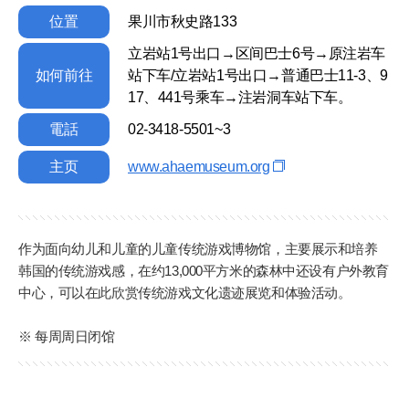
位置
果川市秋史路133
立岩站1号出口→区间巴士6号→原注岩车
如何前往
站下车/立岩站1号出口→普通巴士11-3、9
17、441号乘车→注岩洞车站下车。
電話
02-3418-5501~3
主页
www.ahaemuseum.org
作为面向幼儿和儿童的儿童传统游戏博物馆，主要展示和培养
韩国的传统游戏感，在约13,000平方米的森林中还设有户外教育
中心，可以在此欣赏传统游戏文化遗迹展览和体验活动。
※ 每周周日闭馆