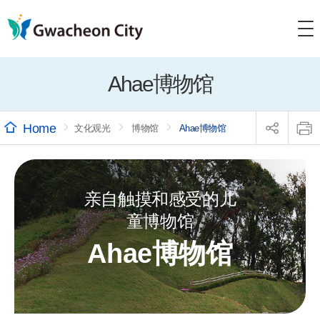
Ahae博物馆
sns
본
공
문
文化观光
博物馆
Ahae博物馆
유
인
리
쇄
스
트
열
기
亲自触摸和感受的儿
童博物馆
Ahae博物馆