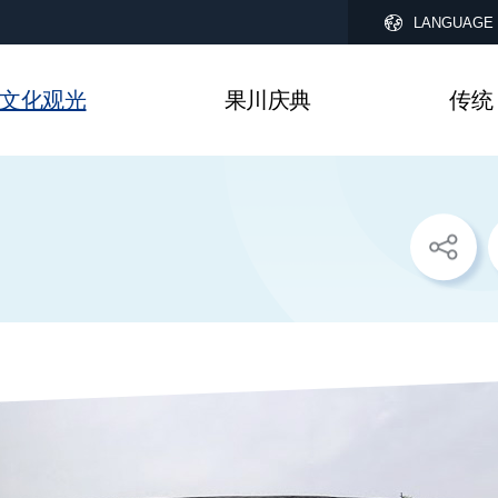
LANGUAGE
文化观光
果川庆典
传统
sns
공
유
리
스
트
열
기