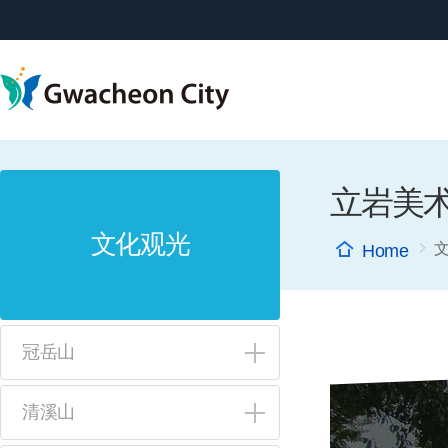
메뉴 구성
立岩美
文化观光
冠岳山
清溪山