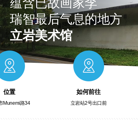
蕴含已故画家李
瑞智最后气息的地方
立岩美术馆
位置
如何前往
Munemi路34
立岩站2号出口前