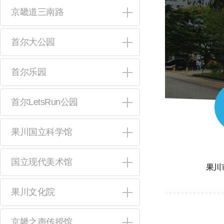
京畿道三南路
首尔大公园
首尔乐园
首尔LetsRun公园
果川国立科学馆
国立现代美术馆
果川市
果川文化院
京畿之声传授馆