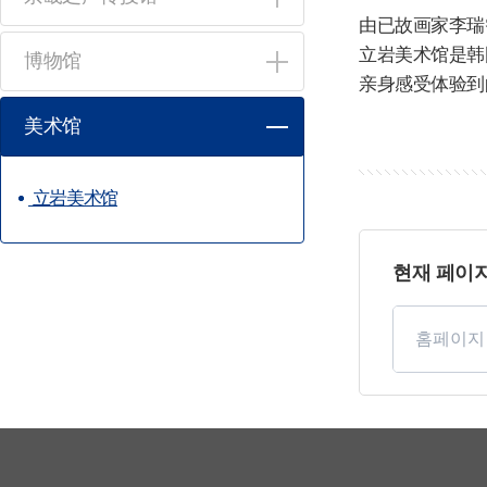
由已故画家李瑞
立岩美术馆是韩
博物馆
亲身感受体验到
美术馆
立岩美术馆
페
이
현재 페이
지
만
페
족
이
도
지
만
족
도
평
가
입
력