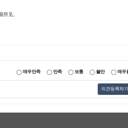
。
眼所见、
매우만족
만족
보통
불만
매우