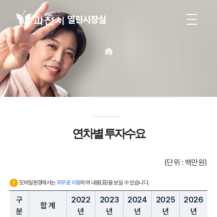
열린시장실
연차별 투자수요
(단위 : 백만원)
모바일환경에서는
좌우로 이동
하여 내용(표)을 보실 수 있습니다.
구
2022
2023
2024
2025
2026
합 계
분
년
년
년
년
년