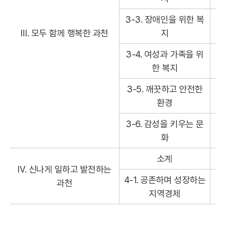
3-3. 장애인을 위한 복
1
Ⅲ. 모두 함께 행복한 과천
지
3-4. 여성과 가족을 위
2
한 복지
3-5. 깨끗하고 안전한
2
환경
3-6. 감성을 키우는 문
8
화
소계
6
Ⅳ. 신나게 일하고 발전하는
4-1. 공존하며 성장하는
과천
6
지역경제