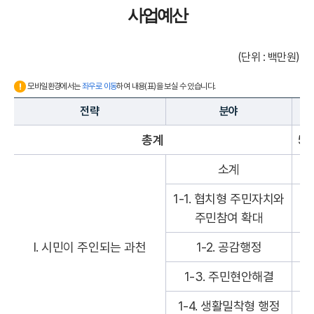
사업예산
(단위 : 백만원)
모바일환경에서는
좌우로 이동
하여 내용(표)을 보실 수 있습니다.
전략
분야
총계
58
소계
20
1-1. 협치형 주민자치와
주민참여 확대
Ⅰ. 시민이 주인되는 과천
1-2. 공감행정
1-3. 주민현안해결
17
1-4. 생활밀착형 행정