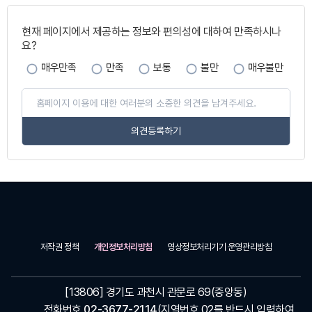
페
이
현재 페이지에서 제공하는 정보와 편의성에 대하여 만족하시나
지
요?
만
족
매우만족
만족
보통
불만
매우불만
도
페
이
지
만
족
도
평
가
입
력
저작권 정책
개인정보처리방침
영상정보처리기기 운영관리방침
[13806] 경기도 과천시 관문로 69(중앙동)
전화번호
02
-3677-2114
(지역번호 02를 반드시 입력하여