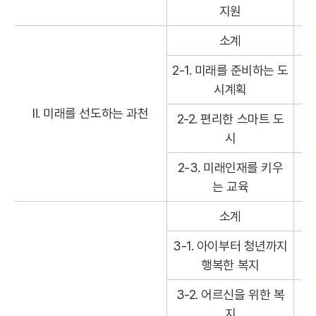
2
지원
소계
21
2-1. 미래를 준비하는 도
19
시계획
Ⅱ. 미래를 선도하는 과천
2-2. 편리한 스마트 도
8
시
2-3. 미래인재를 키우
1
는 교육
소계
16
3-1. 아이부터 청년까지
8
행복한 복지
3-2. 어르신을 위한 복
4
지