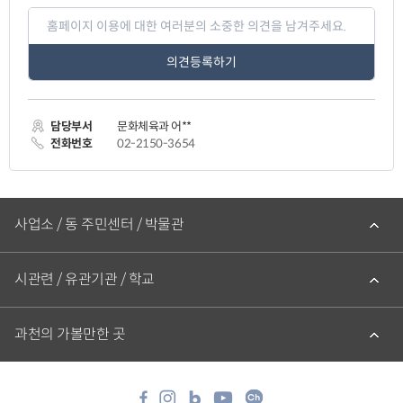
페
이
지
만
족
도
평
가
담당부서
문화체육과 어**
입
력
전화번호
02-2150-3654
관
련
사업소 / 동 주민센터 / 박물관
기
관
바
로
시관련 / 유관기관 / 학교
가
기
과천의 가볼만한 곳