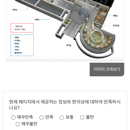
이미지 크게보기
페
이
현재 페이지에서 제공하는 정보와 편의성에 대하여 만족하시
지
나요?
만
족
매우만족
만족
보통
불만
도
매우불만