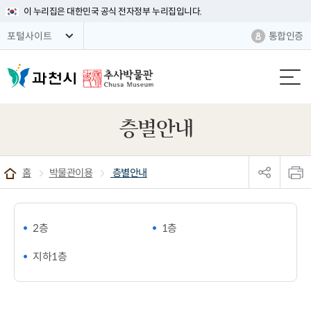
이 누리집은 대한민국 공식 전자정부 누리집입니다.
통합인증
포털사이트
층별안내
sns
본
공
문
홈
박물관이용
층별안내
유
인
리
쇄
스
트
열
2층
1층
기
지하1층