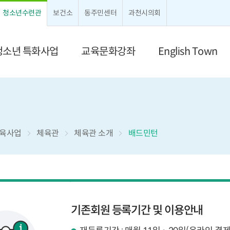
크게보기
작게보기
청소년수련관
보건소
동주민센터
과천시의회
청소년 특화사업
교육문화강좌
English Town
육사업
체육관
체육관 소개
배드민턴
기존회원 등록기간 및 이용안내