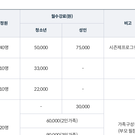
월수강료(원)
정원
비고
청소년
성인
40명
50,000
75,000
시즌제프로그
10명
33,000
-
10명
22,000
-
-
30,000
60,000(2인가족)
가족구성
20명
(부모 필참
90,000(3인가족)