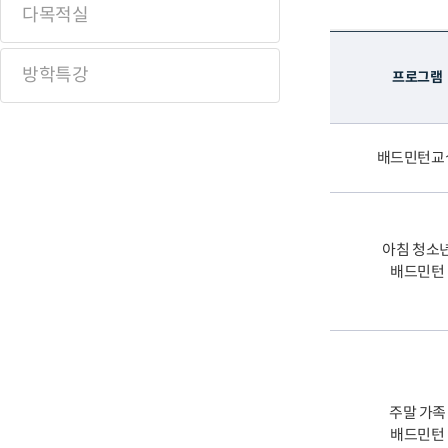
다목적실
방학특강
프로그램
배드민턴교
아침 청소
배드민턴
주말 가족
배드민턴