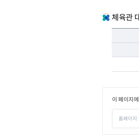
체육관 
페
이
이 페이지에
지
만
페
족
이
도
지
만
족
도