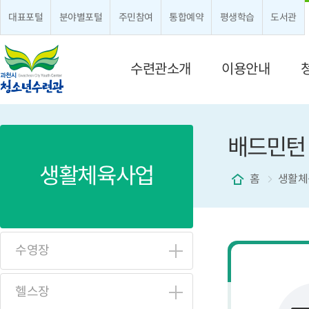
대표포털
분야별포털
주민참여
통합예약
평생학습
도서관
메뉴 구성
수련관소개
이용안내
배드민턴
생활체육사업
홈
생활체
수영장
헬스장