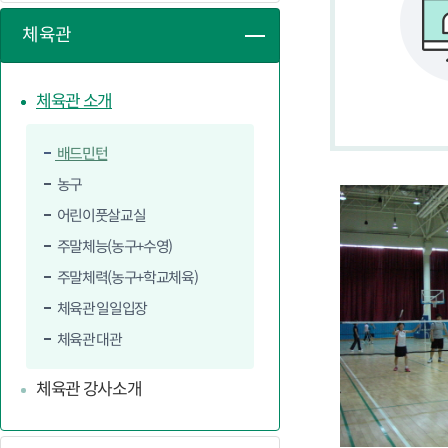
체육관
체육관 소개
배드민턴
농구
어린이풋살교실
주말체능(농구+수영)
주말체력(농구+학교체육)
체육관 일일입장
체육관 대관
체육관 강사소개