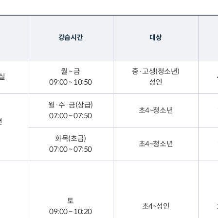
강습시간
대상
월 ~ 금
중·고생(청소년)
실
09:00 ~ 10:50
성인
월·수·금(상급)
초4~청소년
07:00 ~ 07:50
년
화목(초급)
초4~청소년
07:00 ~ 07:50
토
초4~성인
09:00 ~ 10:20