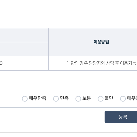
이용방법
00
대관의 경우 담당자와 상담 후 이용가능
매우만족
만족
보통
불만
매우