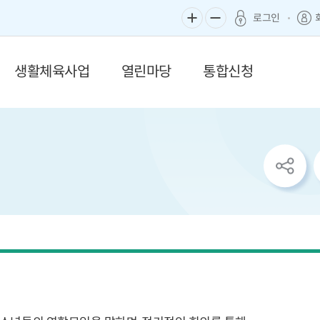
로그인
생활체육사업
열린마당
통합신청
sns
공
유
리
스
트
열
기