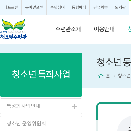
대표포털
분야별포털
주민참여
통합예약
평생학습
도서관
메뉴 구성
수련관소개
이용안내
청소년 동
청소년 특화사업
홈
청소년
특성화사업안내
청소년 운영위원회