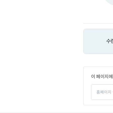
수
페
이
이 페이지에
지
만
페
족
이
도
지
만
족
도
평