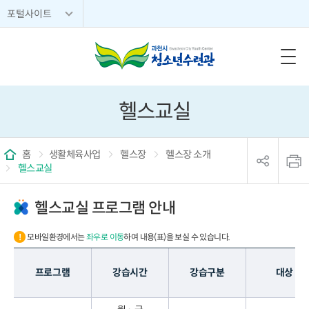
포털사이트
헬스교실
sns
본
공
문
홈
생활체육사업
헬스장
헬스장 소개
유
인
헬스교실
리
쇄
스
트
헬스교실 프로그램 안내
열
기
모바일환경에서는
좌우로 이동
하여 내용(표)을 보실 수 있습니다.
프로그램
강습시간
강습구분
대상