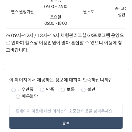
월 ~ 금
06:00 ~ 22:00
중·고생
헬스 월정기권
월 ~ 토
성인
토요일
06:00 ~18:00
※ 09시~12시 / 13시~16시 체형관리교실 GX프로그램 운영으
로 인하여 헬스장 이용인원이 많아 혼잡할 수 있으니 이용에 참
고바랍니다.
페
이
이 페이지에서 제공하는 정보에 대하여 만족하십니까?
지
만
매우만족
만족
보통
불만
족
매우불만
도
페
이
지
만
족
도