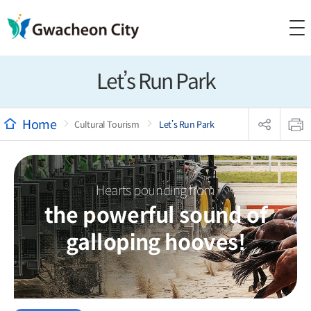
Let’s Run Park
sns
본
공
문
Cultural Tourism
Let’s Run Park
유
인
리
쇄
스
트
열
기
Hearts pounding from
the powerful sound of
galloping hooves!