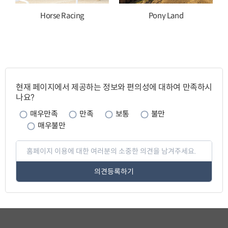
Horse Racing
Pony Land
페
이
현재 페이지에서 제공하는 정보와 편의성에 대하여 만족하시
지
나요?
만
족
도
매우만족
만족
보통
불만
매우불만
페
이
지
만
족
도
평
가
입
력