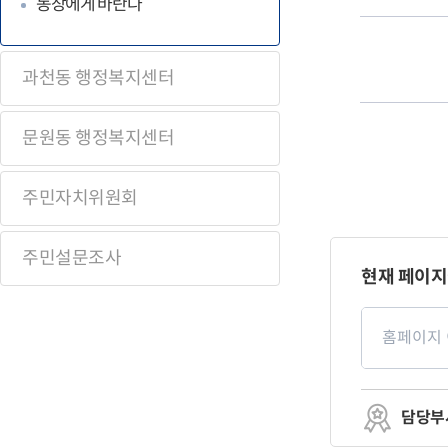
동장에게 바란다
과천동 행정복지센터
문원동 행정복지센터
주민자치위원회
페
주민설문조사
이
현재 페이지
지
만
페
족
이
도
지
만
족
도
평
담당부
가
입