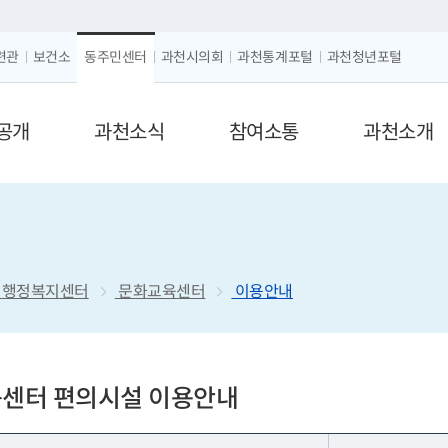
크게보기
글자 작게보기
련관
보건소
동주민센터
과천시의회
과천통계포털
과천청년포털
공개
과천소식
참여소통
과천소개
 행정복지센터
문화교육센터
이용안내
센터 편의시설 이용안내