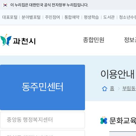
이 누리집은 대한민국 공식 전자정부 누리집입니다.
글자 
대표포털
분야별포털
주민참여
통합예약
평생학습
도서관
청소년수
메뉴 구성
종합민원
정보
이용안내
동주민센터
홈
부림동
문화교육
중앙동 행정복지센터