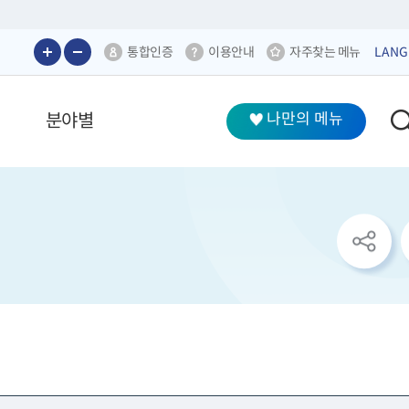
통합인증
이용안내
자주찾는 메뉴
LANG
분야별
나만의 메뉴
sns
공
유
리
스
트
열
기