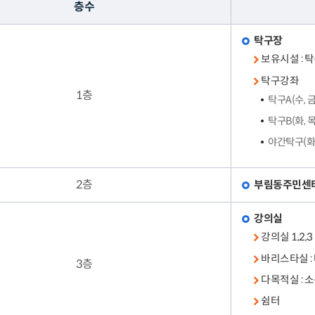
층수
탁구장
보유시설 : 
탁구강좌
1층
탁구A(수, 금
탁구B(화, 목
야간탁구(화,
2층
부림동주민센
강의실
강의실 1,2,
바리스타실 :
3층
다목적실 : 
쉼터