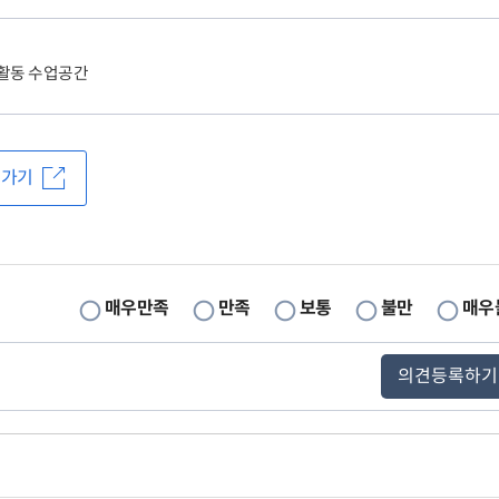
체활동 수업공간
로가기
매우만족
만족
보통
불만
매우