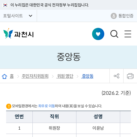
이 누리집은 대한민국 공식 전자정부 누리집입니다.
통합인증
포털사이트
검
색
창
중앙동
열
기
sns
본
공
문
홈
주민자치위원회
위원 명단
중앙동
유
인
리
쇄
스
(2026.2. 기준)
트
열
기
모바일환경에서는
좌우로 이동
하여 내용(표)을 보실 수 있습니다.
연번
직위
성명
성
1
위원장
이윤남