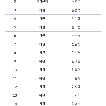
2
부위원장
변영무
3
위원
강현숙
4
위원
김미화
5
위원
성미순
6
위원
송남숙
7
위원
신남숙
8
위원
심미경
9
위원
원대연
10
위원
원충연
11
위원
이종숙
12
위원
이지양
13
위원
임기예
14
위원
임병순