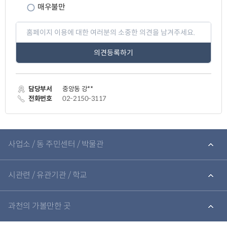
매우불만
페
이
지
만
족
도
평
가
담당부서
중앙동 강**
입
력
전화번호
02-2150-3117
관
련
사업소 / 동 주민센터 / 박물관
기
관
바
로
시관련 / 유관기관 / 학교
가
기
과천의 가볼만한 곳