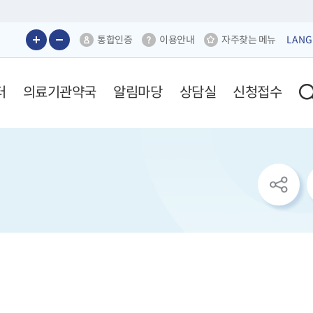
통합인증
이용안내
자주찾는 메뉴
LANG
터
의료기관약국
알림마당
상담실
신청접수
sns
공
유
리
스
트
열
기