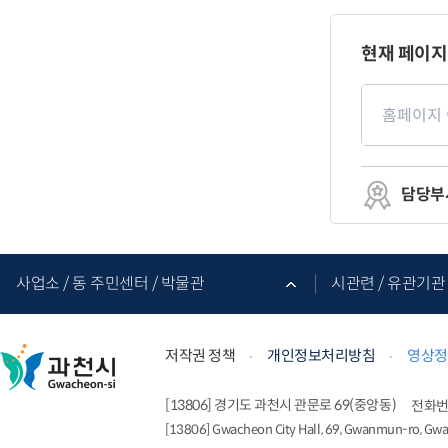
페
이
현재 페이지
지
만
페
족
이
도
지
만
족
도
평
담당부
가
입
력
관
련
사업소 / 동 주민센터 / 박물관
시관련 / 유관기관 
기
관
바
로
가
저작권 정책
개인정보처리방침
영상정
기
[13806] 경기도 과천시 관문로 69(중앙동)
전화
[13806] Gwacheon City Hall, 69, Gwanmun-ro, Gw