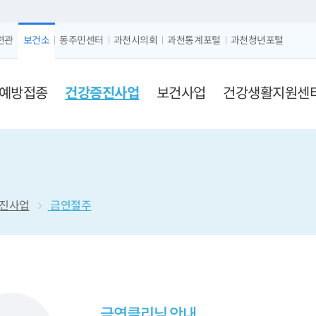
크게보기
글자 작게보기
련관
보건소
동주민센터
과천시의회
과천통계포털
과천청년포털
예방접종
건강증진사업
보건사업
건강생활지원센
진사업
금연절주
금연클리닉 안내