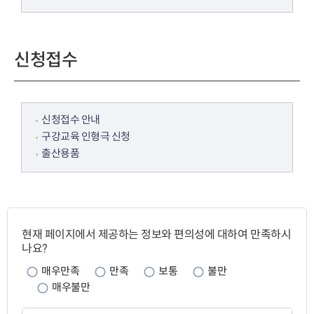
신청접수
신청접수 안내
구강교육 인형극 신청
출산용품
페
이
현재 페이지에서 제공하는 정보와 편의성에 대하여 만족하시
지
나요?
만
족
매우만족
만족
보통
불만
도
매우불만
페