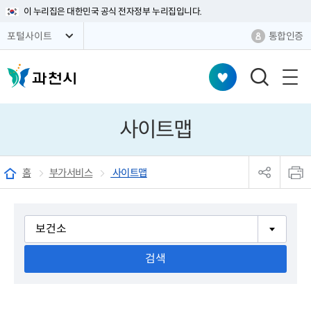
이 누리집은 대한민국 공식 전자정부 누리집입니다.
통합인증
포털사이트
검
색
창
사이트맵
열
기
sns
본
공
문
홈
부가서비스
사이트맵
유
인
리
쇄
스
트
사
열
이
기
트
목
록
검
색