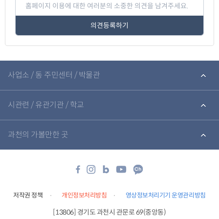
이
지
만
족
도
평
가
입
관
력
련
사업소 / 동 주민센터 / 박물관
기
관
바
로
시관련 / 유관기관 / 학교
가
기
과천의 가볼만한 곳
저작권 정책
개인정보처리방침
영상정보처리기기 운영관리방침
[13806] 경기도 과천시 관문로 69(중앙동)