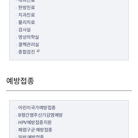
내과진료
한방진료
치과진료
물리치료
검사실
영상의학실
결핵관리실
종합검진
예방접종
어린이국가예방접종
B형간염주산기감염예방
HPV예방접종지원
폐렴구균 예방접종
일반 예방접종