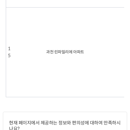
6
2
0
2
5
1
.
과천 린파밀리에 아파트
5
1
.
2
2
0
.
1
1
페
이
현재 페이지에서 제공하는 정보와 편의성에 대하여 만족하시
지
나요?