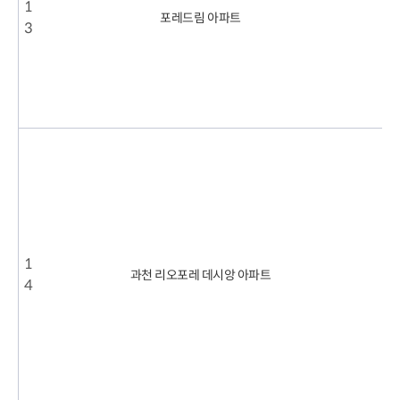
1
.
포레드림 아파트
3
6
.
1
1
7
1
.
5
2
0
2
4
1
.
과천 리오포레 데시앙 아파트
4
9
.
2
1
7
2
.
8