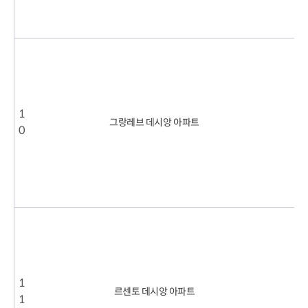
7
6
.
5
2
0
2
3
1
.
그랑레브 데시앙 아파트
0
1
1
8
.
6
6
.
8
2
0
2
3
.
1
르센토 데시앙 아파트
1
1
1