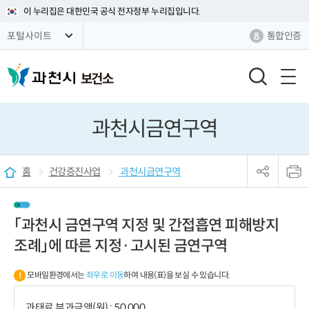
이 누리집은 대한민국 공식 전자정부 누리집입니다.
통합인증
포털사이트
보건소
검
색
창
과천시금연구역
열
기
sns
본
공
문
홈
건강증진사업
과천시금연구역
유
인
리
쇄
스
트
「과천시 금연구역 지정 및 간접흡연 피해방지
열
기
조례」에 따른 지정·고시된 금연구역
모바일환경에서는
좌우로 이동
하여 내용(표)을 보실 수 있습니다.
과태료 부과금액(원) : 50,000