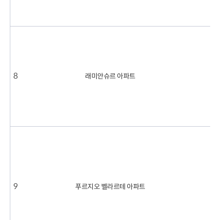
1
.
5
2
0
2
3
8
래미안슈르 아파트
.
7
,
.
1
3
2
.
,
2
0
2
3
.
9
푸르지오 벨라르테 아파트
,
7
.
8
1