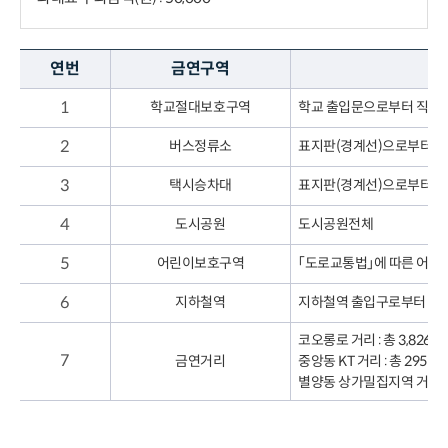
연번
금연구역
1
학교절대보호구역
학교 출입문으로부터 직선거
2
버스정류소
표지판(경계선)으로부터 1
3
택시승차대
표지판(경계선)으로부터 1
4
도시공원
도시공원전체
5
어린이보호구역
「도로교통법」에 따른 어린
6
지하철역
지하철역 출입구로부터 10
코오롱로 거리 : 총 3,826
7
금연거리
중앙동 KT 거리 : 총 295
별양동 상가밀집지역 거리 :