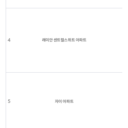
4
.
2
0
2
1
.
4
래미안 센트럴스위트 아파트
9
.
1
1
6
0
3
.
2
0
2
2
5
자이 아파트
.
7
1
.
1
1
0
.