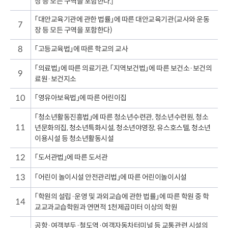
장 등 모든 구역을 포함한다.]
「대안교육기관에 관한 법률」에 따른 대안교육기관(교사와 운동
7
장 등 모든 구역을 포함한다)
8
「고등교육법」에 따른 학교의 교사
「의료법」에 따른 의료기관, 「지역보건법」에 따른 보건소·보건의
9
료원·보건지소
10
「영유아보육법」에 따른 어린이집
「청소년활동진흥법」에 따른 청소년수련관, 청소년수련원, 청소
11
년문화의집, 청소년특화시설, 청소년야영장, 유스호스텔, 청소년
이용시설 등 청소년활동시설
12
「도서관법」에 따른 도서관
13
「어린이 놀이시설 안전관리법」에 따른 어린이놀이시설
「학원의 설립·운영 및 과외교습에 관한 법률」에 따른 학원 중 학
14
교교과교습학원과 연면적 1천제곱미터 이상의 학원
공항·여객부두·철도역·여객자동차터미널 등 교통관련 시설의