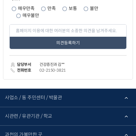
만
족
매우만족
만족
보통
불만
도
매우불만
페
이
지
만
족
도
평
가
담당부서
건강증진과 김**
입
력
전화번호
02-2150-3821
관
련
사업소 / 동 주민센터 / 박물관
기
관
바
로
시관련 / 유관기관 / 학교
가
기
과천의 가볼만한 곳