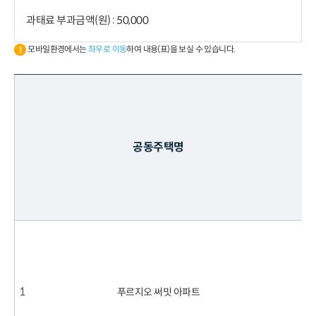
과태료 부과금액(원) : 50,000
모바일환경에서는
좌우로 이동
하여 내용(표)을 보실 수 있습니다.
연
공동주택명
번
2
0
2
1
1
푸르지오 써밋 아파트
.
1