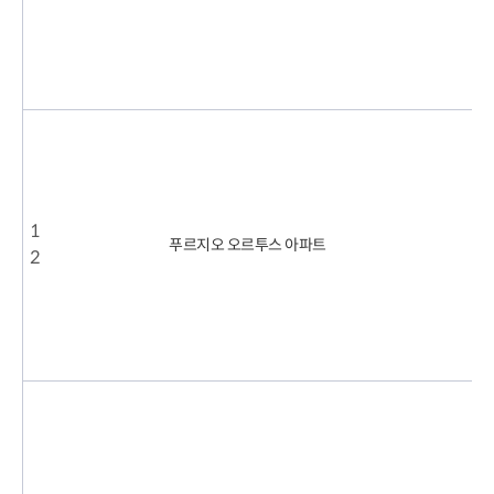
8
.
2
3
0
5
.
2
0
2
3
.
1
푸르지오 오르투스 아파트
1
2
2
.
1
1
2
8
.
2
0
2
4