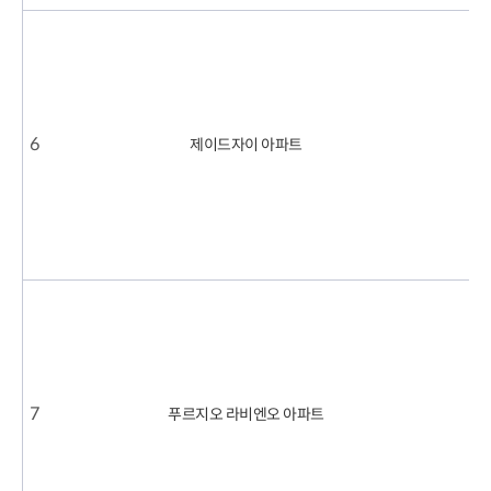
2
0
2
2
6
제이드자이 아파트
.
7
2
.
1
3
.
4
2
0
2
3
7
푸르지오 라비엔오 아파트
.
6
8
.
1