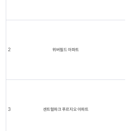
1
.
0
1
6
.
2
0
2
1
2
위버필드 아파트
.
6
.
1
1
1
.
2
0
2
1
3
센트럴파크 푸르지오 아파트
.
9
1
.
6
1