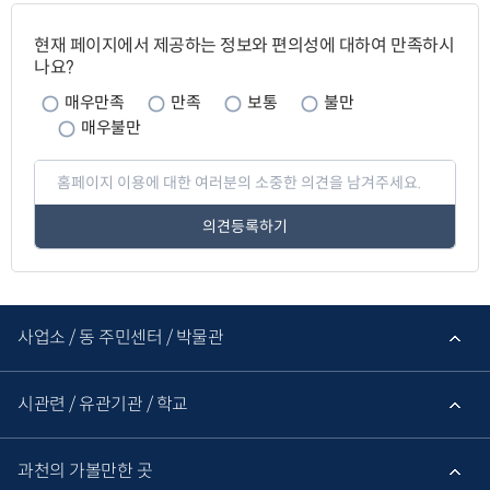
페
이
현재 페이지에서 제공하는 정보와 편의성에 대하여 만족하시
지
나요?
만
족
매우만족
만족
보통
불만
도
매우불만
페
이
지
만
족
도
평
가
입
관
력
련
사업소 / 동 주민센터 / 박물관
기
관
바
로
시관련 / 유관기관 / 학교
가
기
과천의 가볼만한 곳