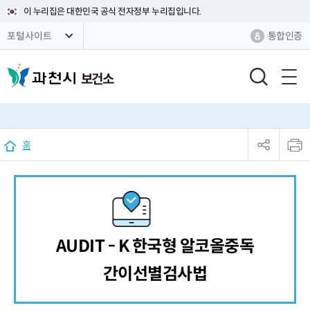
이 누리집은 대한민국 공식 전자정부 누리집입니다.
통합인증
포털사이트
보건소
검
색
창
열
sns
본
기
공
문
홈
유
인
리
쇄
스
트
열
기
AUDIT - K 한국형 알코올중독
간이선별검사법