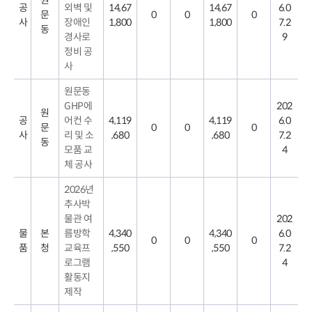
원
공
외벽 및
14,67
14,67
6.0
지
문
0
0
0
급
사
장애인
1,800
1,800
7.2
동
액
경사로
9
총
정비 공
계,
선
사
금
지
원문동
급
GHP에
202
액,
원
기
공
어컨 수
4,119
4,119
6.0
문
0
0
0
성
사
리 및 소
,680
,680
7.2
동
금
모품 교
4
지
체 공사
급
액,
준
2026년
공
추사박
금
물관 여
202
지
급
물
본
름방학
4,340
4,340
6.0
0
0
0
액,
품
청
교육프
,550
,550
7.2
노
로그램
4
무
비
활동지
지
제작
급
액,