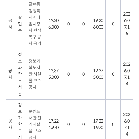
갈현동
행정복
202
갈
지센터
공
19,20
19,20
6.0
현
임시청
0
0
0
사
6,000
6,000
7.1
동
사 원상
5
복구 공
사 용역
정
보
정보과
202
과
학도서
공
12,37
12,37
6.0
학
관 시설
0
0
0
사
5,000
5,000
7.1
도
물 보수
4
서
공사
관
정
보
문원도
202
과
서관 전
공
17,22
17,22
6.0
학
기시설
0
0
0
사
1,970
1,970
7.1
도
물 보수
4
서
공사