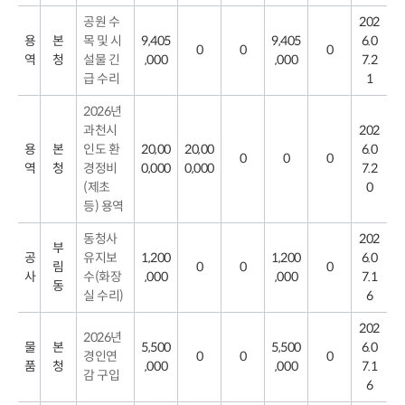
공원 수
202
용
본
목 및 시
9,405
9,405
6.0
0
0
0
역
청
설물 긴
,000
,000
7.2
급 수리
1
2026년
과천시
202
용
본
인도 환
20,00
20,00
6.0
0
0
0
역
청
경정비
0,000
0,000
7.2
(제초
0
등) 용역
동청사
202
부
공
유지보
1,200
1,200
6.0
림
0
0
0
사
수(화장
,000
,000
7.1
동
실 수리)
6
202
2026년
물
본
5,500
5,500
6.0
경인연
0
0
0
품
청
,000
,000
7.1
감 구입
6