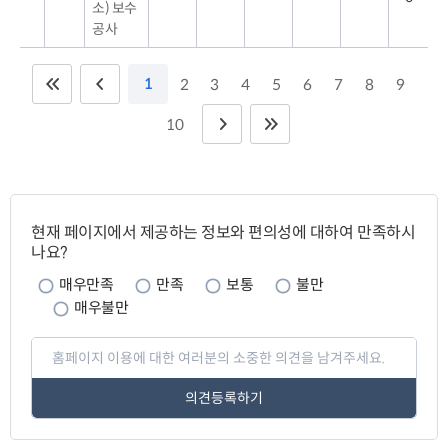
소) 보수
공사
1
2
3
4
5
6
7
8
9
10
페
이
현재 페이지에서 제공하는 정보와 편의성에 대하여 만족하시
지
나요?
만
족
매우만족
만족
보통
불만
도
매우불만
페
이
지
만
족
도
평