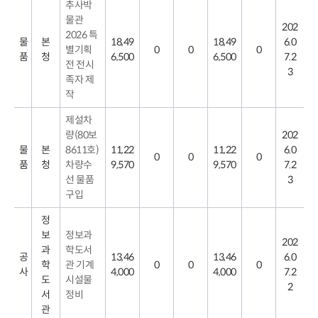
추사박
계
물관
약
202
ㅇ
2026 특
물
본
18,49
18,49
6.0
일
별기획
0
0
0
순
품
청
6,500
6,500
7.2
전 전시
으
3
로
족자 제
안
작
내
하
제설차
는
표
량(80보
202
입
물
본
8611호)
11,22
11,22
6.0
니
0
0
0
품
청
차량수
9,570
9,570
7.2
다.
선 물품
3
구입
정
보
정보과
202
과
학도서
공
13,46
13,46
6.0
학
관 기계
0
0
0
사
4,000
4,000
7.2
도
시설물
2
서
정비
관