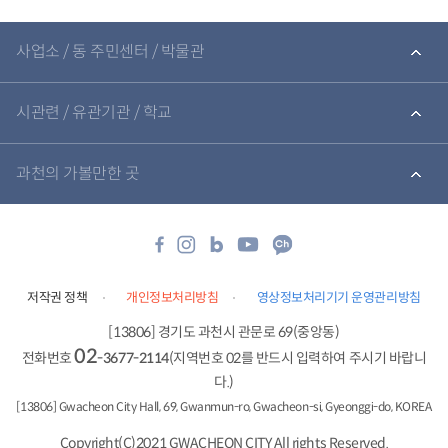
가
입
관
력
련
사업소 / 동 주민센터 / 박물관
기
관
바
로
시관련 / 유관기관 / 학교
가
기
과천의 가볼만한 곳
저작권 정책
개인정보처리방침
영상정보처리기기 운영관리방침
[13806] 경기도 과천시 관문로 69(중앙동)
02
전화번호
-3677-2114
(지역번호 02를 반드시 입력하여 주시기 바랍니
다.)
[13806] Gwacheon City Hall, 69, Gwanmun-ro, Gwacheon-si, Gyeonggi-do, KOREA
Copyright(C)2021 GWACHEON CITY All rights Reserved.