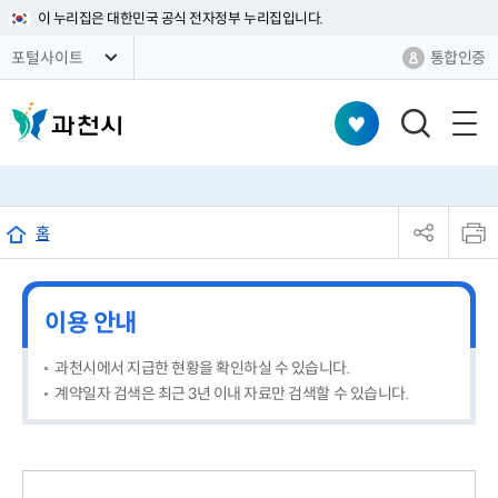
이 누리집은 대한민국 공식 전자정부 누리집입니다.
통합인증
포털사이트
검
색
창
열
sns
본
기
공
문
홈
유
인
리
쇄
스
트
이용 안내
열
기
과천시에서 지급한 현황을 확인하실 수 있습니다.
계약일자 검색은 최근 3년 이내 자료만 검색할 수 있습니다.
검