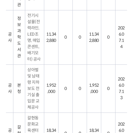
관
전기시
정
설물(전
보
력라인,
202
과
공
LED조
11,34
11,34
6.0
학
0
0
0
사
명, 매입
2,880
2,880
7.1
도
콘센트,
4
서
배기모
관
터) 공사
상아벌
및 남태
202
령 지하
공
본
1,952
1,952
6.0
보도 전
0
0
0
사
청
,000
,000
7.1
기실 출
3
입문 교
체공사
갈현동
문화교
202
갈
공
육센터
18,34
18,34
6.0