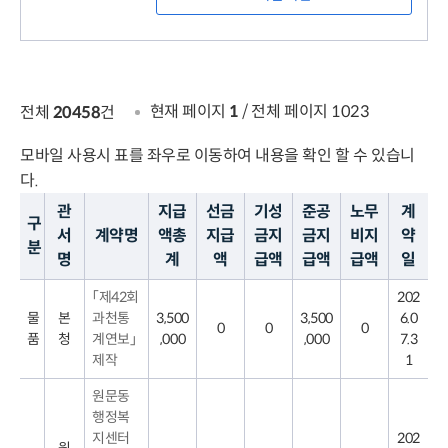
현재 페이지
1
/ 전체 페이지 1023
전체
20458
건
모바일 사용시 표를 좌우로 이동하여 내용을 확인 할 수 있습니
다.
관
지급
선금
기성
준공
노무
계
구
서
계약명
액총
지급
금지
금지
비지
약
분
명
계
액
급액
급액
급액
일
목
「제42회
202
록
을
물
본
과천통
3,500
3,500
6.0
0
0
0
구
품
청
계연보」
,000
,000
7.3
분,
제작
1
관
서
원문동
명,
계
행정복
약
지센터
202
명,