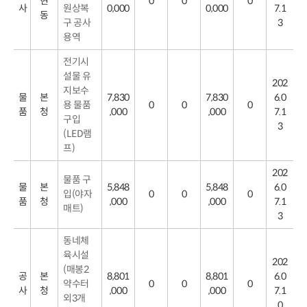
현
0
0
0
사
원상복
0,000
0,000
7.1
동
구 공사
3
용역
전기시
설물 유
202
지보수
물
본
7,830
7,830
6.0
용 물품
0
0
0
품
청
,000
,000
7.1
구입
3
(LED램
프)
202
물품 구
물
본
5,848
5,848
6.0
입(야자
0
0
0
품
청
,000
,000
7.1
매트)
3
동네체
육시설
202
(매봉2
공
본
8,801
8,801
6.0
약수터
0
0
0
사
청
,000
,000
7.1
외3개
0