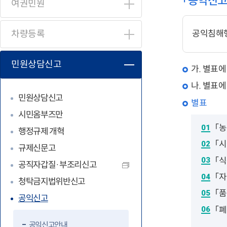
「공익신고
여권민원
공익침해행
차량등록
민원상담신고
가. 별표
나. 별표
민원상담신고
별표
시민옴부즈만
「
행정규제 개혁
「
규제신문고
「
공직자갑질·부조리신고
「
청탁금지법위반신고
「
공익신고
「
공익신고안내