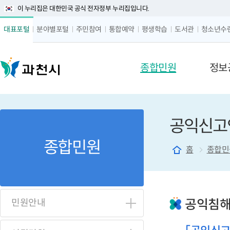
이 누리집은 대한민국 공식 전자정부 누리집입니다.
글자 
대표포털
분야별포털
주민참여
통합예약
평생학습
도서관
청소년수
메뉴 구성
종합민원
정보
공익신고
종합민원
홈
종합민
공익침해
민원안내