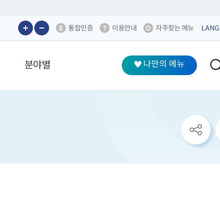
통합인증
이용안내
자주찾는 메뉴
LANG
분야별
나만의 메뉴
sns
공
유
리
스
트
열
기