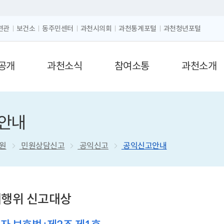
크게보기
글자 작게보기
련관
보건소
동주민센터
과천시의회
과천통계포털
과천청년포털
공개
과천소식
참여소통
과천소개
안내
원
민원상담신고
공익신고
공익신고안내
행위 신고대상