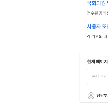
국회의원 
접수된 공익
사용자 또
각 기관의 내
페
이
현재 페이지
지
만
페
족
이
도
지
만
족
도
평
담당부
가
입
력