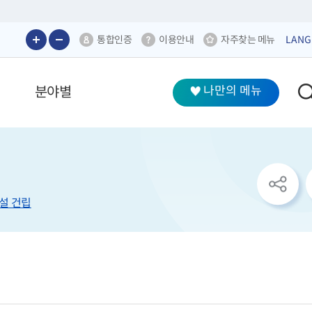
통합인증
이용안내
자주찾는 메뉴
LANG
분야별
나만의 메뉴
sns
공
유
리
설 건립
스
트
열
기