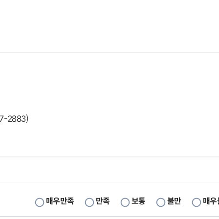
-2883)
매우만족
만족
보통
불만
매우