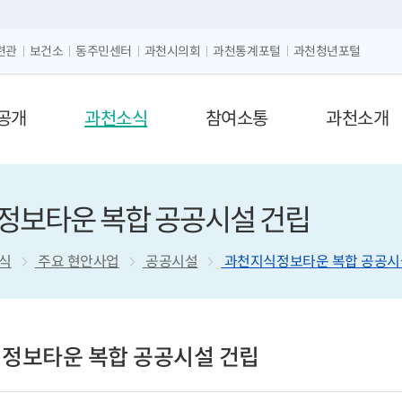
크게보기
글자 작게보기
련관
보건소
동주민센터
과천시의회
과천통계포털
과천청년포털
공개
과천소식
참여소통
과천소개
정보타운 복합 공공시설 건립
식
주요 현안사업
공공시설
과천지식정보타운 복합 공공시
정보타운 복합 공공시설 건립