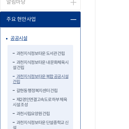
알림마당
주요 현안사업
공공시설
과천지식정보타운 도서관 건립
과천지식정보타운 내 문화체육시
설 건립
과천지식정보타운 복합 공공시설
건립
갈현동 행정복지센터 건립
제2경인연결고속도로 하부 체육
시설 조성
과천시립요양원 건립
과천지식정보타운 단설중학교 신
설