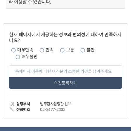
라 이용할 수 있습니다.
페
이
현재 페이지에서 제공하는 정보와 편의성에 대하여 만족하시
지
나요?
만
족
매우만족
만족
보통
불만
도
매우불만
페
이
지
만
족
도
평
가
담당부서
법무감사담당관 신**
입
력
전화번호
02-3677-2032
관