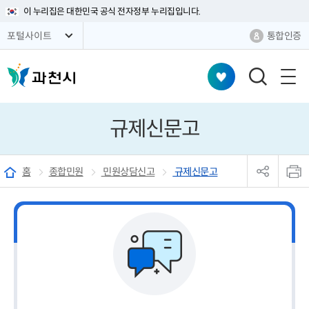
이 누리집은 대한민국 공식 전자정부 누리집입니다.
통합인증
포털사이트
검
색
창
규제신문고
열
기
sns
본
공
문
홈
종합민원
민원상담신고
규제신문고
유
인
리
쇄
스
트
열
기