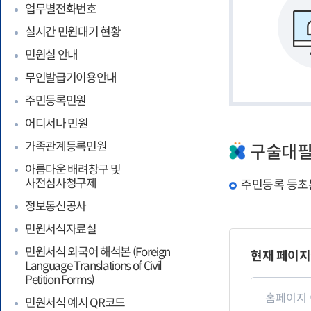
업무별전화번호
실시간 민원대기 현황
민원실 안내
무인발급기이용안내
주민등록민원
어디서나 민원
가족관계등록민원
구술대필
아름다운 배려창구 및
사전심사청구제
주민등록 등초
정보통신공사
민원서식자료실
페
이
민원서식 외국어 해석본 (Foreign
현재 페이지
지
Language Translations of Civil
만
Petition Forms)
페
족
이
도
민원서식 예시 QR코드
지