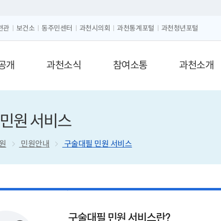
크게보기
글자 작게보기
련관
보건소
동주민센터
과천시의회
과천통계포털
과천청년포털
공개
과천소식
참여소통
과천소개
 민원 서비스
원
민원안내
구술대필 민원 서비스
구술대필 민원 서비스란?