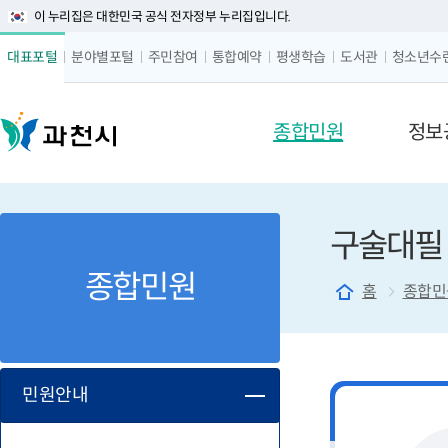
이 누리집은 대한민국 공식 전자정부 누리집입니다.
글자 
대표포털
분야별포털
주민참여
통합예약
평생학습
도서관
청소년수
메뉴 구성
종합민원
정보
구술대필
종합민원
홈
종합민
민원안내