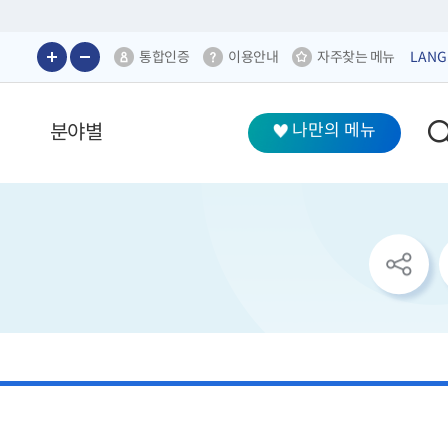
통합인증
이용안내
자주찾는 메뉴
LANG
분야별
나만의 메뉴
sns
공
유
리
스
트
열
기