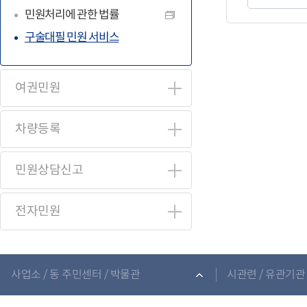
만
민원처리에 관한 법률
족
도
평
구술대필 민원 서비스
가
입
력
여권민원
차량등록
민원상담신고
전자민원
관
련
사업소 / 동 주민센터 / 박물관
시관련 / 유관기관 
기
관
바