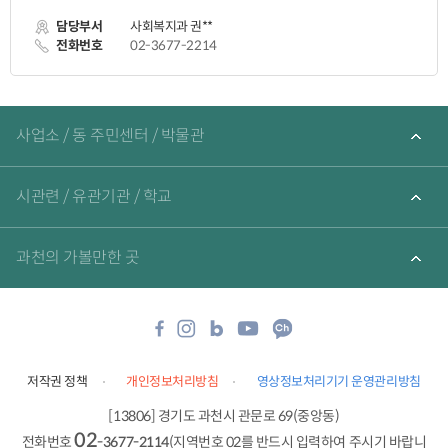
가
담당부서
사회복지과 권**
입
력
전화번호
02-3677-2214
관
련
사업소 / 동 주민센터 / 박물관
기
관
바
로
시관련 / 유관기관 / 학교
가
기
과천의 가볼만한 곳
저작권 정책
개인정보처리방침
영상정보처리기기 운영관리방침
[13806] 경기도 과천시 관문로 69(중앙동)
02
전화번호
-3677-2114
(지역번호 02를 반드시 입력하여 주시기 바랍니