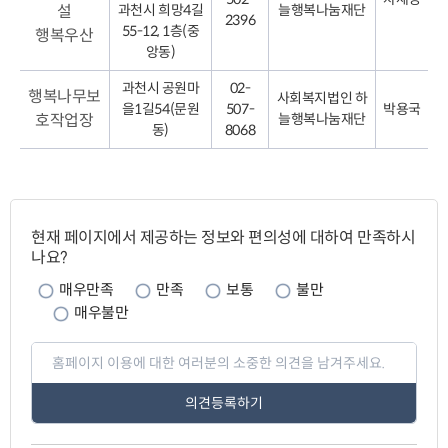
설
과천시 희망4길
늘행복나눔재단
2396
55-12, 1층(중
행복우산
앙동)
과천시 공원마
02-
행복나무보
사회복지법인 하
을1길54(문원
507-
박용국
호작업장
늘행복나눔재단
동)
8068
페
이
현재 페이지에서 제공하는 정보와 편의성에 대하여 만족하시
지
나요?
만
족
매우만족
만족
보통
불만
도
매우불만
페
이
지
만
족
도
평