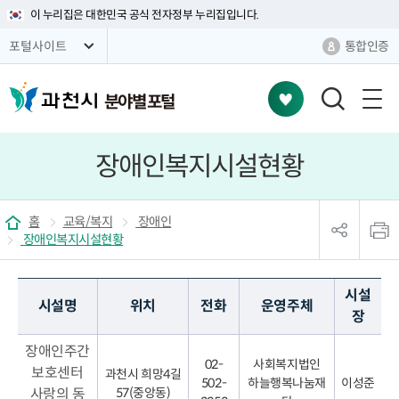
이 누리집은 대한민국 공식 전자정부 누리집입니다.
통합인증
포털사이트
분야별 포털
검
색
창
장애인복지시설현황
열
기
sns
본
공
문
홈
교육/복지
장애인
유
인
장애인복지시설현황
리
쇄
스
트
열
시설
시설명
위치
전화
운영주체
기
장
장애인주간
02-
사회복지법인
보호센터
과천시 희망4길
502-
하늘행복나눔재
이성준
사랑의 동
57(중앙동)