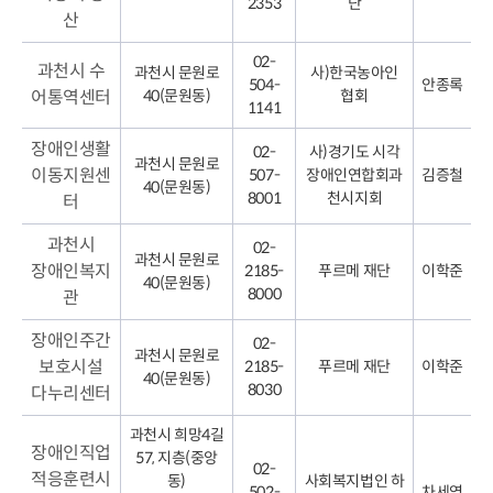
2353
단
산
02-
과천시 수
과천시 문원로
사)한국농아인
504-
안종록
어통역센터
40(문원동)
협회
1141
장애인생활
02-
사)경기도 시각
과천시 문원로
이동지원센
507-
장애인연합회과
김증철
40(문원동)
8001
천시지회
터
과천시
02-
과천시 문원로
장애인복지
2185-
푸르메 재단
이학준
40(문원동)
8000
관
장애인주간
02-
과천시 문원로
보호시설
2185-
푸르메 재단
이학준
40(문원동)
8030
다누리센터
과천시 희망4길
장애인직업
57, 지층(중앙
02-
적응훈련시
동)
사회복지법인 하
502-
차세영