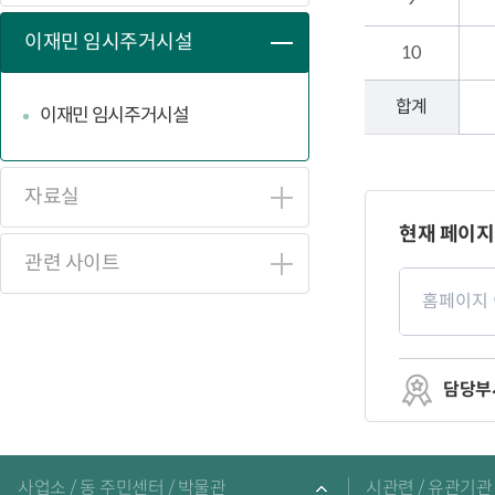
이재민 임시주거시설
10
합계
이재민 임시주거시설
자료실
페
이
현재 페이지
지
만
관련 사이트
페
족
이
도
지
만
족
도
평
담당부
가
입
력
관
련
사업소 / 동 주민센터 / 박물관
시관련 / 유관기관 