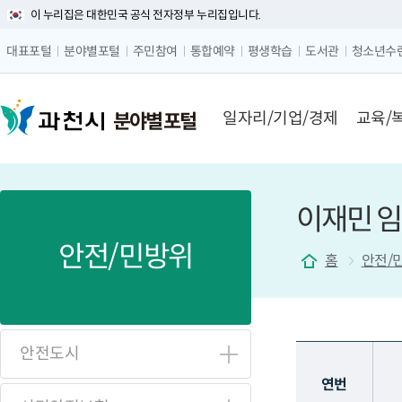
이 누리집은 대한민국 공식 전자정부 누리집입니다.
글자 
대표포털
분야별포털
주민참여
통합예약
평생학습
도서관
청소년수
메뉴 구성
일자리/기업/경제
교육/
분야별 포털
이재민 
안전/민방위
홈
안전/
안전도시
연번