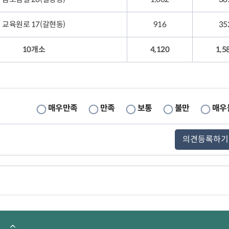
교육원로 17(갈현동)
916
35
10개소
4,120
1,5
매우만족
만족
보통
불만
매우