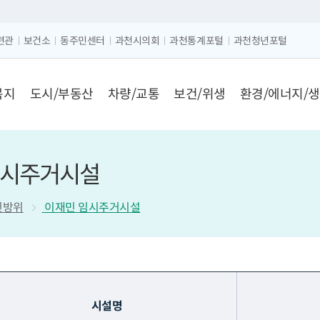
크게보기
글자 작게보기
련관
보건소
동주민센터
과천시의회
과천통계포털
과천청년포털
복지
도시/부동산
차량/교통
보건/위생
환경/에너지/
임시주거시설
민방위
이재민 임시주거시설
시설명