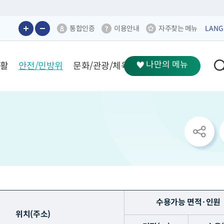
통합인증
이용안내
자주찾는 메뉴
LANG
나만의 메뉴
생활
안전/민방위
문화/관광/체육
sns
공
유
리
스
트
열
기
수용가능 면적·인원
위치(주소)