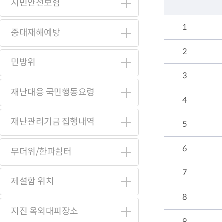
시민안전보험
1
중대재해예방
2
민방위
3
재난대응 국민행동요령
4
재난관리기금 집행내역
5
6
무더위/한파쉼터
7
제설함 위치
8
지진 옥외대피장소
9