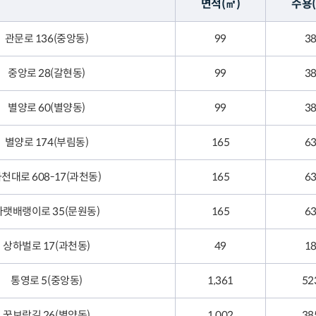
면적(㎡)
수용(
관문로 136(중앙동)
99
3
중앙로 28(갈현동)
99
3
별양로 60(별양동)
99
3
별양로 174(부림동)
165
6
천대로 608-17(과천동)
165
6
아랫배랭이로 35(문원동)
165
6
상하벌로 17(과천동)
49
1
통영로 5(중앙동)
1,361
52
꿈보람길 26(별양동)
1,002
38