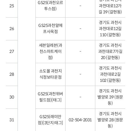
GS25(과천오르
25
-
과천대로12가
투스점)
길 39 (갈현동)
경기도 과천시
GS25과천알에
26
-
과천대로12길
프사옥점
110 (갈현동)
세븐일레븐(과
경기도 과천시
27
천스마트케이
-
과천대로7가길
점)
20 (갈현동)
경기도 과천시
소도몰 과천지
28
-
과천대로2길
식정보타운점
102 (갈현동)
경기도 과천시
GS25(과천위버
30
-
별양로 39 (원문
필드점)[태그]
동)
경기도 과천시
GS25(래미안
31
02-504-2031
별양로 28 (원문
점)[3단지:태그]
동)