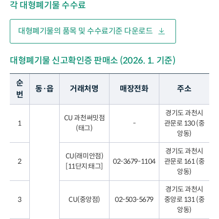
각 대형폐기물 수수료
대형폐기물의 품목 및 수수료기준 다운로드
대형폐기물 신고확인증 판매소 (2026. 1. 기준)
순
동·읍
거래처명
매장전화
주소
번
경기도 과천시
CU 과천써밋점
1
-
관문로 130 (중
(태그)
앙동)
경기도 과천시
CU(래미안점)
2
02-3679-1104
관문로 161 (중
[11단지:태그]
앙동)
경기도 과천시
3
CU(중앙점)
02-503-5679
중앙로 131 (중
앙동)