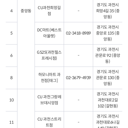
경기도 과천시
CU과천희망길
4
중앙동
-
희망4길 35 (중
점
앙동)
경기도 과천시
DC마트(베스트
5
02-3418-8989
중앙로 135 (중
아울렛)
앙동)
경기도 과천시
GS25(과천힐스
6
-
관문로 92 (중앙
프레시점)
동)
경기도 과천시
하모니마트 과
8
02-3679-4939
관문로 130 (중
천점[태그]
앙동)
경기도 과천시
CU 과천그랑레
10
-
과천대로2길
브데시앙점
102 (갈현동)
경기도 과천시
CU 과천스트리
11
-
과천대로6나길
트점