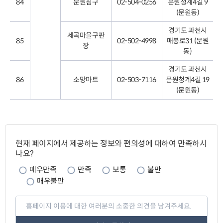
84
문원침구
02-504-0256
문원청계4길 9
(문원동)
경기도 과천시
세곡마을구판
85
02-502-4998
매봉로31 (문원
장
동)
경기도 과천시
86
소망마트
02-503-7116
문원청계4길 19
(문원동)
페
이
현재 페이지에서 제공하는 정보와 편의성에 대하여 만족하시
지
나요?
만
족
매우만족
만족
보통
불만
도
매우불만
페
이
지