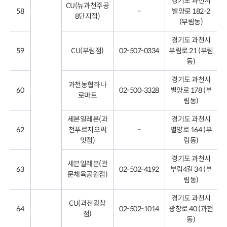
경기도 과천시
CU(뉴과천주공
58
-
별양로 182-2
8단지점)
(부림동)
경기도 과천시
59
CU(부림점)
02-507-0334
부림로 21 (부림
동)
경기도 과천시
과천농협하나
60
02-500-3328
별양로 178 (부
로마트
림동)
세븐일레븐(과
경기도 과천시
62
천푸르지오써
-
별양로 164 (부
밋점)
림동)
경기도 과천시
세븐일레븐(관
63
02-502-4192
부림4길 34 (부
문체육공원점)
림동)
경기도 과천시
CU(과천광창
64
02-502-1014
광창로 40 (과천
점)
동)