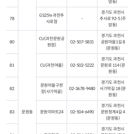
암동)
경기도 과천시
GS25뉴과천추
78
-
추사로 92-5 (주
사로점
암동)
경기도 과천시
CU(과천문원공
80
02-507-5831
공원마을1길 8
원점)
(문원동)
경기도 과천시
81
CU(과천여울)
02-502-5222
문원로 114 (문
원동)
경기도 과천시
문원마을구판
82
02-3678-9480
사기막길 18 (문
장(사기막골)
원동)
경기도 과천시
83
문원동
문원이마트24
02-504-6490
문원청계4길 4
(문원동)
경기도 과천시