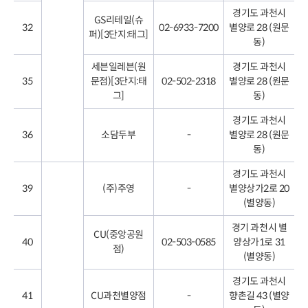
경기도 과천시
GS리테일(슈
32
02-6933-7200
별양로 28 (원문
퍼)[3단지:태그]
동)
세븐일레븐(원
경기도 과천시
35
문점)[3단지:태
02-502-2318
별양로 28 (원문
그]
동)
경기도 과천시
36
소담두부
-
별양로 28 (원문
동)
경기도 과천시
39
(주)주영
-
별양상가2로 20
(별양동)
경기 과천시 별
CU(중앙공원
40
02-503-0585
양상가1로 31
점)
(별양동)
경기도 과천시
41
CU과천별양점
-
향촌길 43 (별양