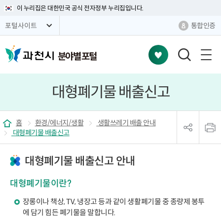
이 누리집은 대한민국 공식 전자정부 누리집입니다.
통합인증
포털사이트
분야별 포털
검
색
창
대형폐기물 배출신고
열
기
sns
본
공
문
홈
환경/에너지/생활
생활쓰레기 배출 안내
유
인
대형폐기물 배출신고
리
쇄
스
트
대형폐기물 배출신고 안내
열
기
대형폐기물이란?
장롱이나 책상, TV, 냉장고 등과 같이 생활폐기물 중 종량제 봉투
에 담기 힘든 폐기물을 말합니다.