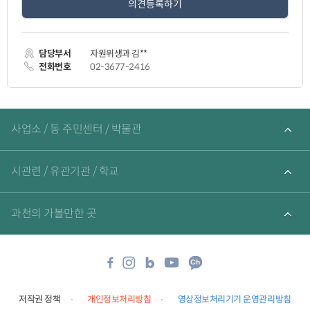
만
족
도
평
가
담당부서
자원위생과 김**
입
력
전화번호
02-3677-2416
관
련
사업소 / 동 주민센터 / 박물관
기
관
바
로
시관련 / 유관기관 / 학교
가
기
과천의 가볼만한 곳
저작권 정책
개인정보처리방침
영상정보처리기기 운영관리방침