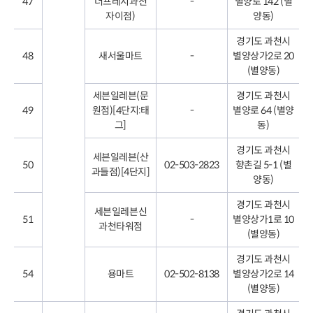
47
더프레시과천
-
별양로 142 (별
자이점)
양동)
경기도 과천시
48
새서울마트
-
별양상가2로 20
(별양동)
세븐일레븐(문
경기도 과천시
49
원점)[4단지:태
-
별양로 64 (별양
그]
동)
경기도 과천시
세븐일레븐(산
50
02-503-2823
향촌길 5-1 (별
과들점)[4단지]
양동)
경기도 과천시
세븐일레븐신
51
-
별양상가1로 10
과천타워점
(별양동)
경기도 과천시
54
용마트
02-502-8138
별양상가2로 14
(별양동)