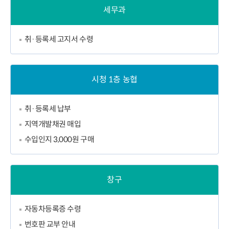
세무과
취·등록세 고지서 수령
시청 1층 농협
취·등록세 납부
지역개발채권 매입
수입인지 3,000원 구매
창구
자동차등록증 수령
번호판 교부 안내