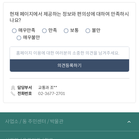
페
이
현재 페이지에서 제공하는 정보와 편의성에 대하여 만족하시
지
나요?
만
족
매우만족
만족
보통
불만
도
매우불만
페
이
지
만
족
도
평
가
담당부서
교통과 조**
입
력
전화번호
02-3677-2701
관
련
사업소 / 동 주민센터 / 박물관
기
관
바