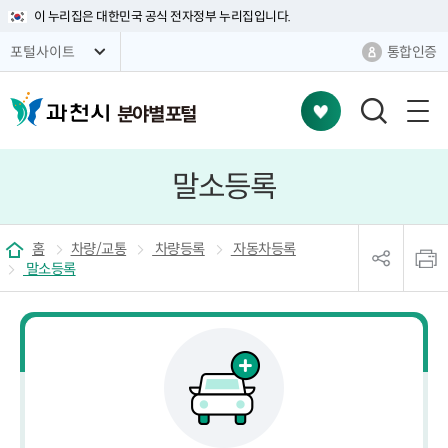
이 누리집은 대한민국 공식 전자정부 누리집입니다.
통합인증
포털사이트
분야별 포털
검
색
창
말소등록
열
기
sns
본
공
문
홈
차량/교통
차량등록
자동차등록
유
인
말소등록
리
쇄
스
트
열
기