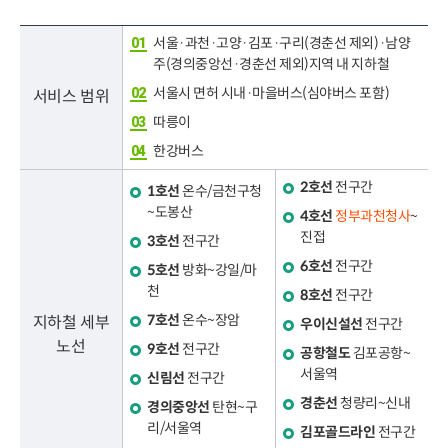
서울·과천·고양·김포·구리(경춘선 제외)·남양
주(경의중앙선·경춘선 제외)지역 내 지하철
서울시 면허 시내·마을버스(심야버스 포함)
서비스 범위
따릉이
한강버스
2호선
전구간
1호선
온수/금천구청
~도봉산
4호선
정부과천청사
~
진접
3호선
전구간
6호선
전구간
5호선
방화~강일/마
천
8호선
전구간
7호선
온수~장암
지하철 세부
우이신설선
전구간
노선
9호선
전구간
공항철도
김포공항~
서울역
신림선
전구간
경춘선
청량리~신내
경의중앙선
탄현~구
리/서울역
김포골드라인
전구간