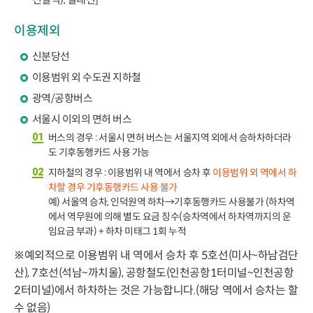
이용제외
신분당선
이용범위 외 수도권 지하철
광역/공항버스
서울시 이외의 면허 버스
버스의 경우 : 서울시 면허 버스는 서울지역 외에서 승하차하더라
도 기후동행카드 사용 가능
지하철의 경우 : 이용범위 내 역에서 승차 후
이용범위 외 역에서 하
차할 경우 기후동행카드 사용 불가
예) 서울역 승차, 인덕원역 하차→기후동행카드 사용불가 (하차역
에서 역무원에 의해 별도 요금 징수(승차역에서 하차역까지의 운
임요금 부과) + 하차 미태그 1회 누적
※예외적으로 이용범위 내 역에서 승차 후 5호선(미사~하남검단
산), 7호선(석남~까치울), 공항철도(인천공항1터미널~인천공항
2터미널)에서 하차하는 것은 가능합니다.(해당 역에서 승차는 할
수 없음)