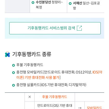
수인분당선
청량리~
서해선
일산~김포공
복정
항
기후동행카드 서비스범위 검색
기후동행카드 종류
후불 기후동행카드
충전형 모바일카드[안드로이드 휴대전화, OS12이상,
IOS(아
이폰) 기반 휴대전화 사용 불가
]
충전형 실물카드(IOS 기반 휴대전화, 디지털약자)
×
후불 기후동행카드
안드로이드(OS) 기반 휴대
→
모바일카드