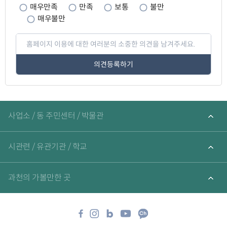
족
매우만족
만족
보통
불만
도
매우불만
페
이
지
만
족
도
평
가
입
관
력
련
사업소 / 동 주민센터 / 박물관
기
관
바
로
시관련 / 유관기관 / 학교
가
기
과천의 가볼만한 곳