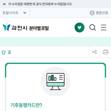
이 누리집은 대한민국 공식 전자정부 누리집입니다.
통합인증
포털사이트
분야별 포털
검
색
창
열
sns
본
기
공
문
홈
유
인
리
쇄
스
트
열
기
기후동행카드란?