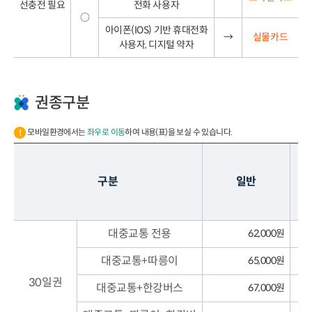
선충전 필요
전화 사용자
○
아이폰(IOS) 기반 휴대전화
→
실물카드
사용자, 디지털 약자
권종구분
모바일환경에서는
좌우로 이동
하여 내용(표)을 보실 수 있습니다.
청
구분
일반
(
(
대중교통 전용
62,000원
대중교통+따릉이
65,000원
30일권
대중교통+한강버스
67,000원