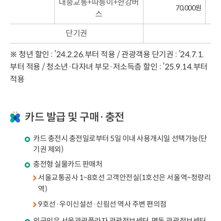
대중교통+따릉이+한강버
70,000원
스
단기권
1
※ 청년 할인 : ’24.2.26.부터 적용 / 관광객용 단기권 : ’24.7.1.
부터 적용 / 청소년·다자녀 부모·저소득층 할인 : ’25.9.14.부터
적용
카드 발급 및 구매·충전
카드 충전시 충전일로부터 5일 이내 사용개시일 선택가능(단
기권 제외)
충전형 실물카드 판매처
서울교통공사 1~8호선 고객안전실(1호선은 서울역~청량리
역)
9호선·우이신설선·신림선 역사 주변 편의점
외국인은 서울관광플라자 관광정보센터, 명동 관광정보센터