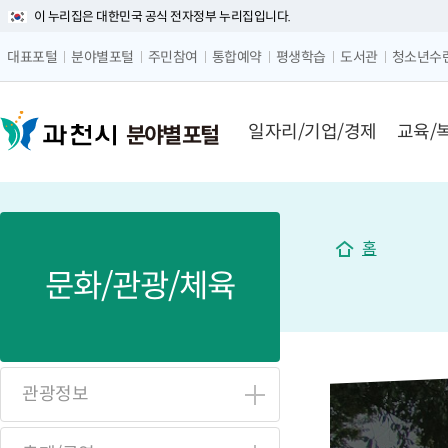
이 누리집은 대한민국 공식 전자정부 누리집입니다.
글자 
대표포털
분야별포털
주민참여
통합예약
평생학습
도서관
청소년수
메뉴 구성
일자리/기업/경제
교육/
분야별 포털
홈
문화/관광/체육
관광정보