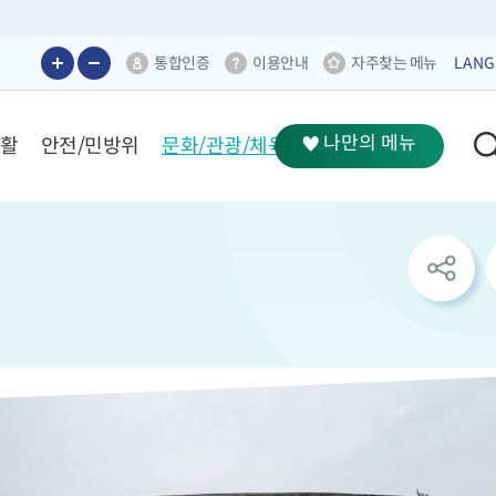
통합인증
이용안내
자주찾는 메뉴
LANG
나만의 메뉴
생활
안전/민방위
문화/관광/체육
sns
공
유
리
스
트
열
기