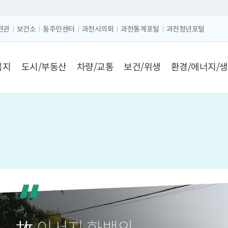
크게보기
글자 작게보기
련관
보건소
동주민센터
과천시의회
과천통계포털
과천청년포털
복지
도시/부동산
차량/교통
보건/위생
환경/에너지/