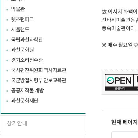
박물관
故 이서지 화백이
렛츠런파크
선바위미술관은 故
풍속미술관이다.
서울랜드
국립과천과학관
※ 매주 월요일 
과천문화원
경기소리전수관
국사편찬위원회 역사자료관
국군방첩사령부 안보교육관
공공저작물 개방
과천문화재단
페
이
현재 페이지
상가안내
지
만
페
족