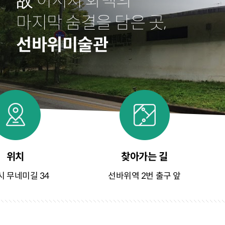
故 이서지 화백의
마지막 숨결을 담은 곳,
선바위미술관
위치
찾아가는 길
 무네미길 34
선바위역 2번 출구 앞