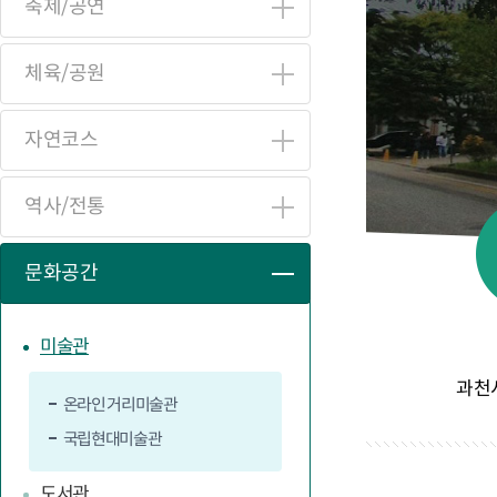
축제/공연
체육/공원
자연코스
역사/전통
문화공간
미술관
과천시
온라인 거리미술관
국립현대미술관
도서관